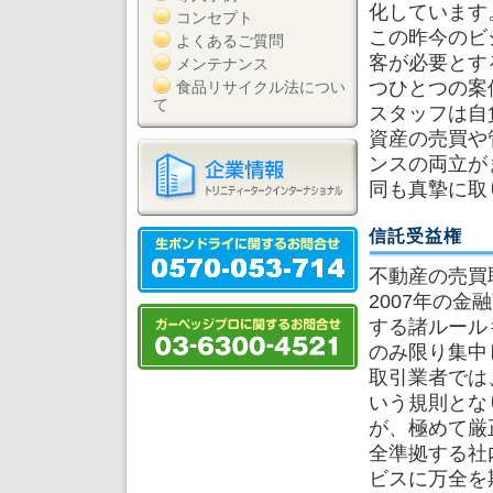
化しています
コンセプト
この昨今のビ
よくあるご質問
客が必要とす
メンテナンス
つひとつの案
食品リサイクル法につい
て
スタッフは自
資産の売買や
ンスの両立が
同も真摯に取
信託受益権
不動産の売買
2007年の
する諸ルール
のみ限り集中
取引業者では
いう規則とな
が、極めて厳
全準拠する社
ビスに万全を